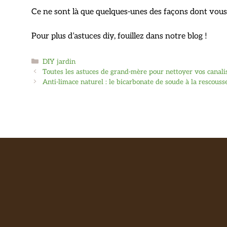
Ce ne sont là que quelques-unes des façons dont vous 
Pour plus d’astuces diy, fouillez dans notre blog !
Catégories
DIY jardin
Toutes les astuces de grand-mère pour nettoyer vos canali
Anti-limace naturel : le bicarbonate de soude à la rescousse