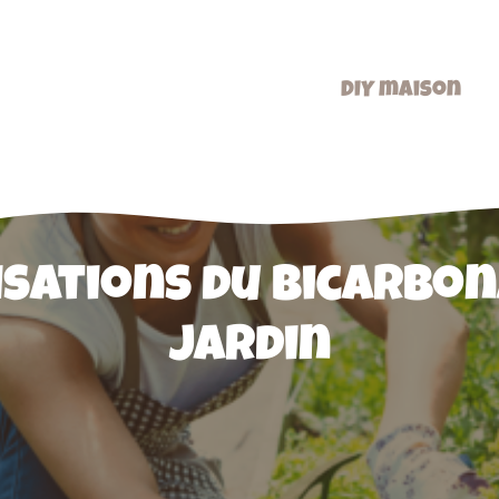
DIY maison
isations du bicarbo
jardin