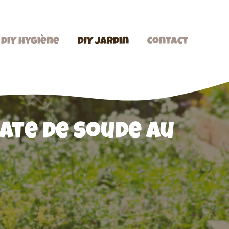
DIY hygiène
DIY jardin
Contact
nate de soude au